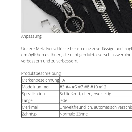
Anpassung:
Unsere Metallverschlüsse bieten eine zuverlässige und lang
ermöglichen es Ihnen, die richtigen Metallverschlussverbin
verbessern und zu verbessern.
Produktbeschreibung
Markenbezeichnung
HAT
Modellnummer
#3 #4 #5 #7 #8 #10 #12
Spezifikation
Schließend, offen, zweiseitig
Länge
Jede
Merkmal
Umweltfreundlich, automatisch verschlos
Zahntyp
Normale Zähne