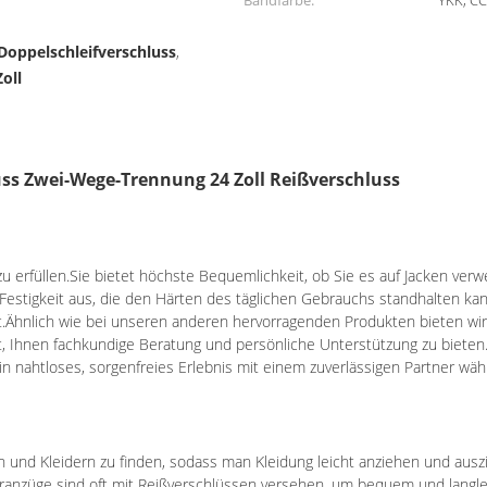
Bandfarbe:
YKK, CC
Doppelschleifverschluss
,
oll
uss Zwei-Wege-Trennung 24 Zoll Reißverschluss
 zu erfüllen.Sie bietet höchste Bequemlichkeit, ob Sie es auf Jacken ver
Festigkeit aus, die den Härten des täglichen Gebrauchs standhalten kan
.Ähnlich wie bei unseren anderen hervorragenden Produkten bieten wir 
it, Ihnen fachkundige Beratung und persönliche Unterstützung zu bieten
in nahtloses, sorgenfreies Erlebnis mit einem zuverlässigen Partner wäh
en und Kleidern zu finden, sodass man Kleidung leicht anziehen und au
anzüge sind oft mit Reißverschlüssen versehen, um bequem und langle