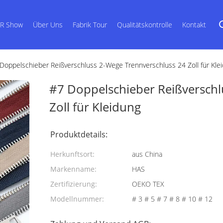
R Show
Über Uns
Fabrik Tour
Qualitätskontrolle
Kontakt
Doppelschieber Reißverschluss 2-Wege Trennverschluss 24 Zoll für Kle
#7 Doppelschieber Reißverschl
Zoll für Kleidung
Produktdetails:
Herkunftsort:
aus China
Markenname:
HAS
Zertifizierung:
OEKO TEX
Modellnummer:
# 3 # 5 # 7 # 8 # 10 # 12