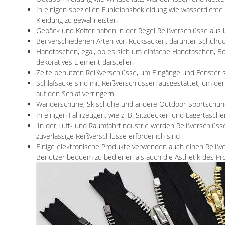
In einigen speziellen Funktionsbekleidung wie wasserdichte
Kleidung zu gewährleisten
Gepäck und Koffer haben in der Regel Reißverschlüsse aus l
Bei verschiedenen Arten von Rucksäcken, darunter Schulruck
Handtaschen, egal, ob es sich um einfache Handtaschen, Bo
dekoratives Element darstellen
Zelte benutzen Reißverschlüsse, um Eingänge und Fenster s
Schlafsacke sind mit Reißverschlüssen ausgestattet, um de
auf den Schlaf verringern
Wanderschuhe, Skischuhe und andere Outdoor-Sportschuhe h
In einigen Fahrzeugen, wie z. B. Sitzdecken und Lagertasc
:In der Luft- und Raumfahrtindustrie werden Reißverschlüs
zuverlässige Reißverschlüsse erforderlich sind
Einige elektronische Produkte verwenden auch einen Reißver
Benutzer bequem zu bedienen als auch die Ästhetik des Pr