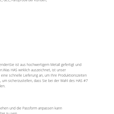
C, GCC, Farbprobe der Kunden,
wendenSie ist aus hochwertigem Metall gefertigt und
n.Was HAS wirklich auszeichnet, ist unser
eine schnelle Lieferung an, um Ihre Produktionszeiten
., um sicherzustellen, dass Sie bei der Wahl des HAS #7
len.
sziehen und die Passform anpassen kann
big zu sein