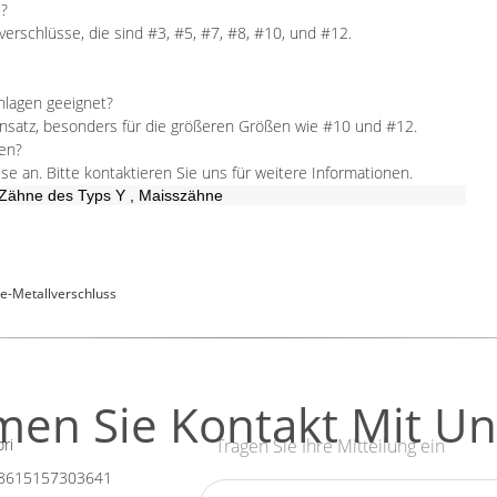
e?
rschlüsse, die sind #3, #5, #7, #8, #10, und #12.
Anlagen geeignet?
Einsatz, besonders für die größeren Größen wie #10 und #12.
len?
se an. Bitte kontaktieren Sie uns für weitere Informationen.
Zähne des Typs Y
,
Maisszähne
e-Metallverschluss
en Sie Kontakt Mit Un
ri
Tragen Sie Ihre Mitteilung ein
8615157303641