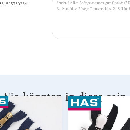
8615157303641
Sie könnten in diese sein