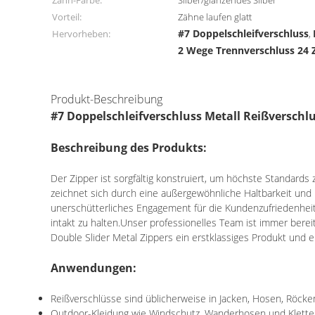
Zahn-Farbe:
Silber/glänzendes Silber
Vorteil:
Zähne laufen glatt
#7 Doppelschleifverschluss
Hervorheben:
,
2 Wege Trennverschluss 24 Z
Produkt-Beschreibung
#7 Doppelschleifverschluss Metall Reißverschl
Beschreibung des Produkts:
Der Zipper ist sorgfältig konstruiert, um höchste Standards
zeichnet sich durch eine außergewöhnliche Haltbarkeit und 
unerschütterliches Engagement für die Kundenzufriedenheit
intakt zu halten.Unser professionelles Team ist immer bere
Double Slider Metal Zippers ein erstklassiges Produkt und e
Anwendungen:
Reißverschlüsse sind üblicherweise in Jacken, Hosen, Röck
Outdoor-Kleidung wie Windschutz, Wanderhosen und Kletter