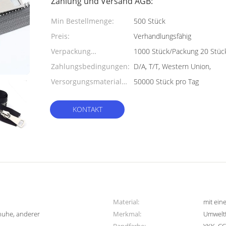
Zahlung und Versand AGB:
Min Bestellmenge:
500 Stück
Preis:
Verhandlungsfähig
Verpackung
1000 Stück/Packung 20 Stüc
Informationen:
Zahlungsbedingungen:
D/A, T/T, Western Union,
Versorgungsmaterial-
50000 Stück pro Tag
Fähigkeit:
KONTAKT
Material:
mit ein
huhe, anderer
Merkmal:
Umwelt