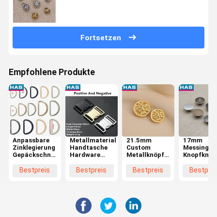
Fortsetzen
Empfohlene Produkte
Anpassbare
Metallmaterial
21.5mm
17mm
Zinklegierung
Handtasche
Custom
Messing
Gepäckschnalle
Hardware
Metallknöpfe
Knopfknop
für
Zubehör
Gold Metall
Knopfknop
personalisierte
Schnellentlastung
Hosen Knopf
Bestpreis
Bestpreis
Bestpreis
Bestprei
Logo-
Gürtel
waschbar
Kleidung
Schnallen für
Accessoires
Tasche