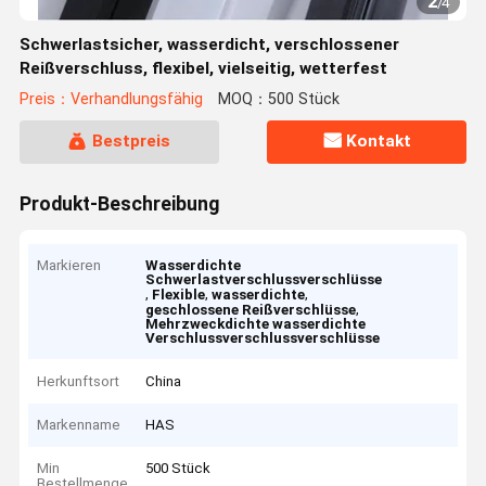
2
/
4
Schwerlastsicher, wasserdicht, verschlossener
Reißverschluss, flexibel, vielseitig, wetterfest
Preis：Verhandlungsfähig
MOQ：500 Stück
Bestpreis
Kontakt
Produkt-Beschreibung
Markieren
Wasserdichte
Schwerlastverschlussverschlüsse
,
,
,
Flexible
wasserdichte
,
geschlossene Reißverschlüsse
Mehrzweckdichte wasserdichte
Verschlussverschlussverschlüsse
Herkunftsort
China
Markenname
HAS
Min
500 Stück
Bestellmenge